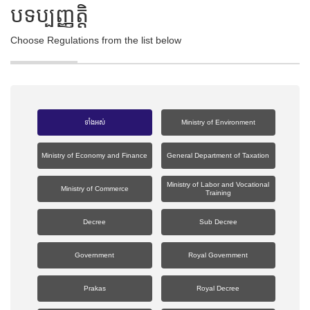
​បទប្បញ្ញត្តិ
Choose Regulations from the list below
ទាំងអស់
Ministry of Environment
Ministry of Economy and Finance
General Department of Taxation
Ministry of Labor and Vocational
Ministry of Commerce
Training
Decree
Sub Decree
Government
Royal Government
Prakas
Royal Decree