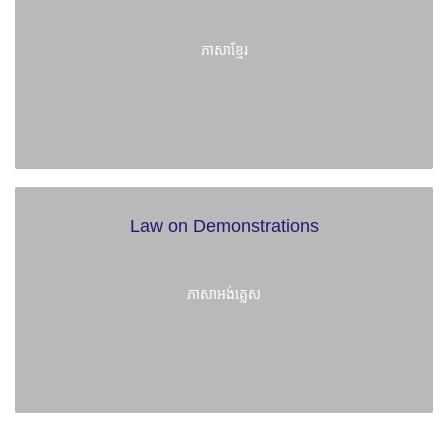
ភាសាខ្មែរ
Law on Demonstrations
ភាសាអង់គ្លេស