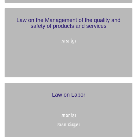
Law on the Management of the quality and
safety of products and services
ភាសាខ្មែរ
Law on Labor
ភាសាខ្មែរ
ភាសាអង់គ្លេស