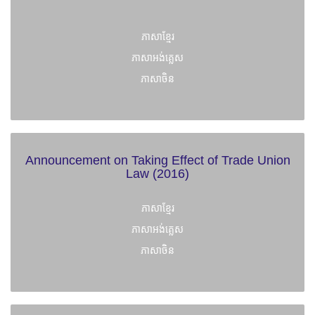
ភាសាខ្មែរ
ភាសាអង់គ្លេស
ភាសាចិន
Announcement on Taking Effect of Trade Union
Law (2016)
ភាសាខ្មែរ
ភាសាអង់គ្លេស
ភាសាចិន