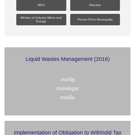
MOU
Directive
Ministry of Industry Mines and
Phnom Penh Municipality
Energy
Liquid Wastes Management (2016)
ភាសាខ្មែរ
ភាសាអង់គ្លេស
ភាសាចិន
Implementation of Obligation to Withhold Tax