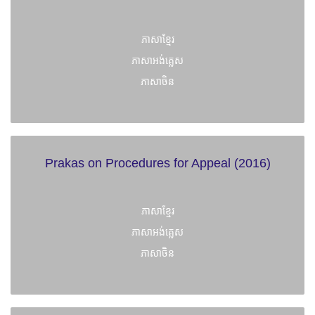
ភាសាខ្មែរ
ភាសាអង់គ្លេស
ភាសាចិន
Prakas on Procedures for Appeal (2016)
ភាសាខ្មែរ
ភាសាអង់គ្លេស
ភាសាចិន