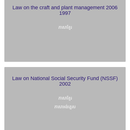
Law on the craft and plant management 2006
1997
ភាសាខ្មែរ
Law on National Social Security Fund (NSSF)
2002
ភាសាខ្មែរ
ភាសាអង់គ្លេស